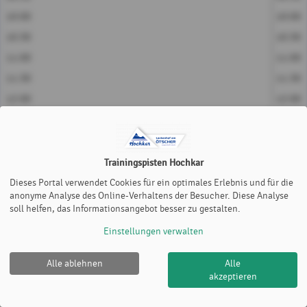
10:00
10:00
10:30
10:30
11:00
11:00
11:30
11:30
12:00
12:00
12:30
12:30
13:00
13:00
13:30
13:30
Trainingspisten Hochkar
14:00
14:00
Dieses Portal verwendet Cookies für ein optimales Erlebnis und für die
anonyme Analyse des Online-Verhaltens der Besucher. Diese Analyse
14:30
14:30
soll helfen, das Informationsangebot besser zu gestalten.
Piste 4
Piste 7
Einstellungen verwalten
Alle ablehnen
Alle
akzeptieren
Trainingspisten Hochkar |
Impressum
|
Cookie Policy
© 2012-2026
eTennis