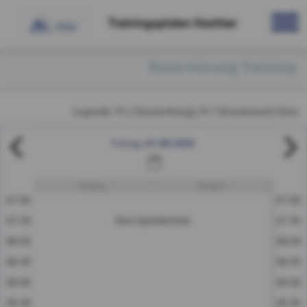
Trainingspisten Hochkar
Reservierung Training
Legende: Pi 4 (Sonnenhang), Pi 7 (Draxlerloch) Diese R
07.08.2026
Freitag
Piste 4
Piste 7
07:00
07:00
07:30
Kein Spielbetrieb
07:30
08:00
08:00
08:30
08:30
09:00
09:00
09:30
09:30