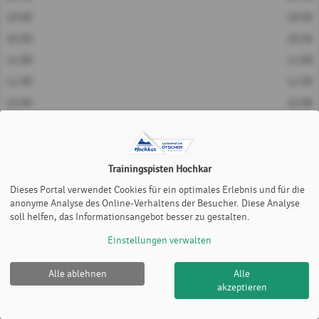
10:00
10:00
10:30
10:30
11:00
11:00
11:30
11:30
12:00
12:00
12:30
12:30
13:00
13:00
13:30
13:30
Trainingspisten Hochkar
14:00
14:00
Dieses Portal verwendet Cookies für ein optimales Erlebnis und für die
anonyme Analyse des Online-Verhaltens der Besucher. Diese Analyse
14:30
14:30
soll helfen, das Informationsangebot besser zu gestalten.
Piste 4
Piste 7
Einstellungen verwalten
Alle ablehnen
Alle
akzeptieren
Trainingspisten Hochkar |
Impressum
|
Cookie Policy
© 2012-2026
eTennis