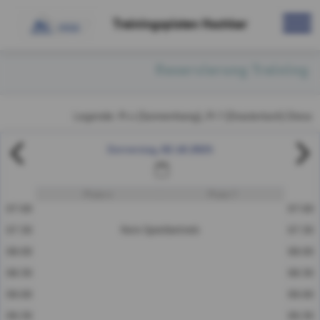
Trainingspisten Hochkar
Reservierung Training
Legende: Pi 4 (Sonnenhang), Pi 7 (Draxlerloch) Diese Re
02.10.2025
Donnerstag
Piste 4
Piste 7
07:00
07:00
07:30
Kein Spielbetrieb
07:30
08:00
08:00
08:30
08:30
09:00
09:00
09:30
09:30